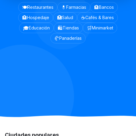
🍽️
💊
🏦
Restaurantes
Farmacias
Bancos
🏨
🏥
☕
Hospedaje
Salud
Cafés & Bares
🎓
🛍️
🛒
Educación
Tiendas
Minimarket
🥐
Panaderías
Ciudades populares